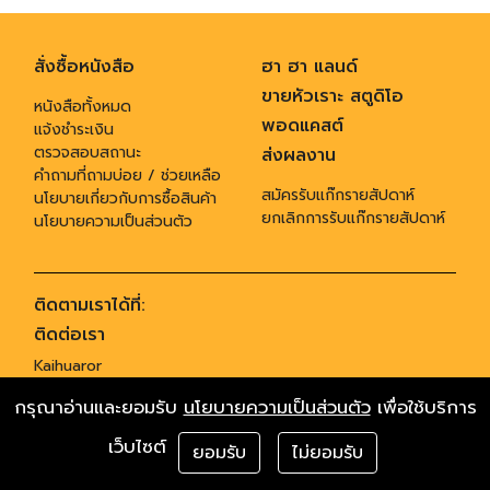
สั่งซื้อหนังสือ
ฮา ฮา แลนด์
ขายหัวเราะ สตูดิโอ
หนังสือทั้งหมด
พอดแคสต์
แจ้งชำระเงิน
ตรวจสอบสถานะ
ส่งผลงาน
คำถามที่ถามบ่อย / ช่วยเหลือ
สมัครรับแก๊กรายสัปดาห์
นโยบายเกี่ยวกับการซื้อสินค้า
ยกเลิกการรับแก๊กรายสัปดาห์
นโยบายความเป็นส่วนตัว
ติดตามเราได้ที่:
ติดต่อเรา
Kaihuaror
955 ซอยสุทธิพร ถนนประชาสงเคราะห์ แขวงดินแดง เขตดินแดง กทม. 10400
กรุณาอ่านและยอมรับ
นโยบายความเป็นส่วนตัว
เพื่อใช้บริการ
,
โทร 02-6419955
ติตต่อโฆษณา gagservice@banluegroup.com
Copyrights © 2015 All Rights Reserved by Kaihuaror
เว็บไซต์
ยอมรับ
ไม่ยอมรับ