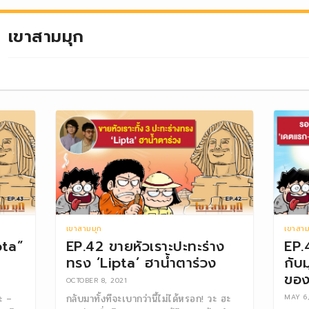
เขาสามมุก
เขาสามมุก
เขาสาม
pta”
EP.42 ขายหัวเราะปะทะร่าง
EP.
ทรง ‘Lipta’ ฮาน้ำตาร่วง
กับ
ของ
OCTOBER 8, 2021
ะ –
กลับมาทั้งทีจะเบากว่านี้ไม่ได้หรอก! วะ ฮะ
MAY 6