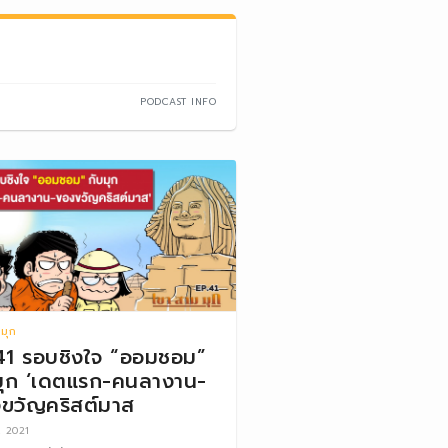
PODCAST INFO
มุก
41 รอบชิงใจ “ออมชอม”
มุก ‘เดตแรก-คนลางาน-
ขวัญคริสต์มาส
, 2021