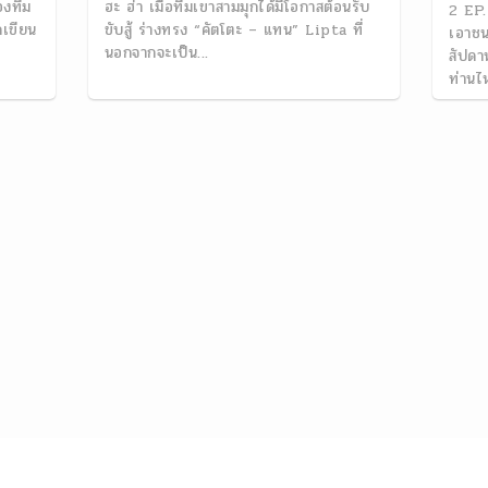
องทีม
ฮะ ฮ่า เมื่อทีมเขาสามมุกได้มีโอกาสต้อนรับ
2 EP.
กเขียน
ขับสู้ ร่างทรง “คัตโตะ – แทน” Lipta ที่
เอาชน
นอกจากจะเป็น...
สัปดา
ท่านไ