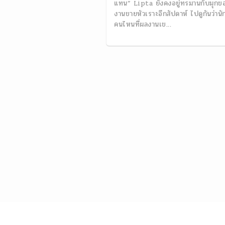
แทน” Lipta ยังคงอยู่ทรมานกับมุกข
งานขายหัวเราะอีกสัปดาห์ ไปดูกันว่านั
คนไหนที่ผลงานเข...