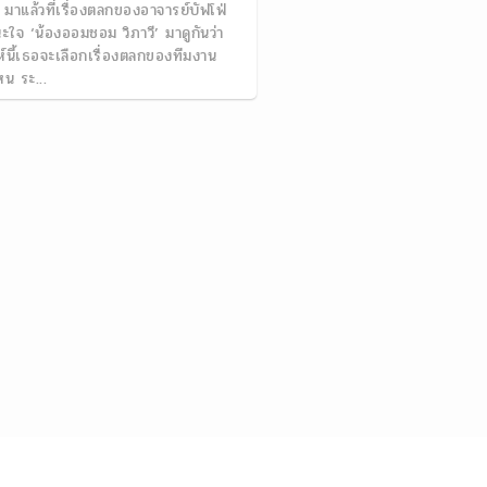
 มาแล้วที่เรื่องตลกของอาจารย์บัฟโฟ่
ะใจ ‘น้องออมชอม วิภาวี’ มาดูกันว่า
ห์นี้เธอจะเลือกเรื่องตลกของทีมงาน
หน ระ...