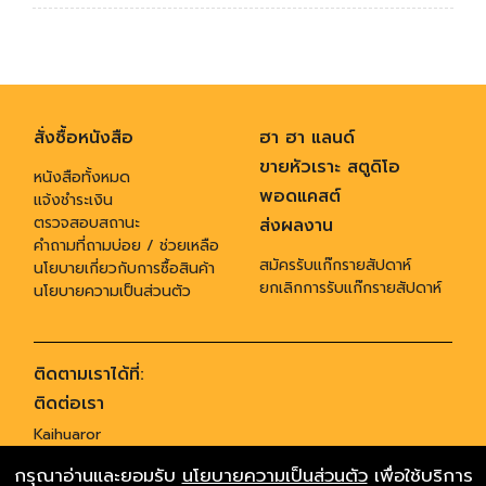
สั่งซื้อหนังสือ
ฮา ฮา แลนด์
ขายหัวเราะ สตูดิโอ
หนังสือทั้งหมด
พอดแคสต์
แจ้งชำระเงิน
ตรวจสอบสถานะ
ส่งผลงาน
คำถามที่ถามบ่อย / ช่วยเหลือ
สมัครรับแก๊กรายสัปดาห์
นโยบายเกี่ยวกับการซื้อสินค้า
ยกเลิกการรับแก๊กรายสัปดาห์
นโยบายความเป็นส่วนตัว
ติดตามเราได้ที่:
ติดต่อเรา
Kaihuaror
955 ซอยสุทธิพร ถนนประชาสงเคราะห์ แขวงดินแดง เขตดินแดง กทม. 10400
กรุณาอ่านและยอมรับ
นโยบายความเป็นส่วนตัว
เพื่อใช้บริการ
,
โทร 02-6419955
ติตต่อโฆษณา gagservice@banluegroup.com