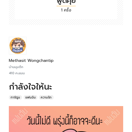
พูดคุย
1 ครั้ง
Methasit Wongchantip
บ้านมุมตึก
410 คะแนน
กำลังใจให้นะ
การ์ตูน
แฟนฉัน
ความรัก