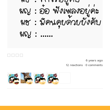
6 years ago
12 reactions
•
0 comments