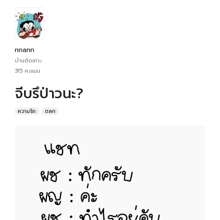
nnann
บ้านติดเกาะ
315 คะแนน
จีบรึป่าวนะ?
ความรัก
ตลก