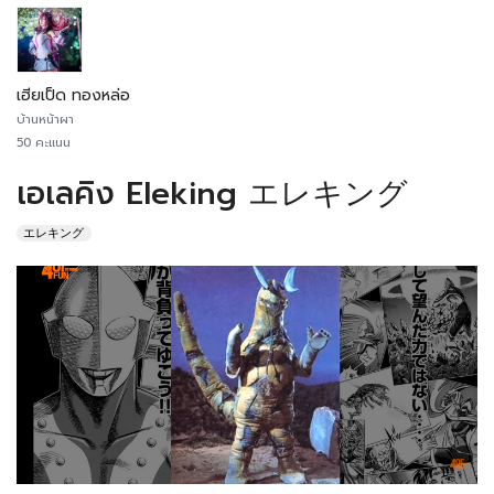
เฮียเป็ด ทองหล่อ
บ้านหน้าผา
50 คะแนน
เอเลคิง Eleking エレキング
エレキング