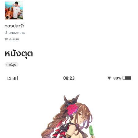
ทองปลาร้า
บ้านทะเลทราย
10 คะแนน
หนังตุต
การ์ตูน