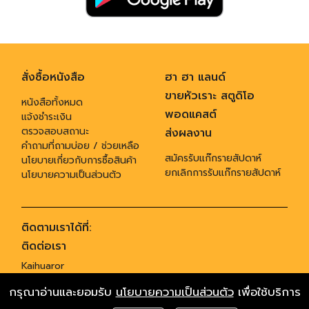
สั่งซื้อหนังสือ
ฮา ฮา แลนด์
ขายหัวเราะ สตูดิโอ
หนังสือทั้งหมด
พอดแคสต์
แจ้งชำระเงิน
ตรวจสอบสถานะ
ส่งผลงาน
คำถามที่ถามบ่อย / ช่วยเหลือ
สมัครรับแก๊กรายสัปดาห์
นโยบายเกี่ยวกับการซื้อสินค้า
ยกเลิกการรับแก๊กรายสัปดาห์
นโยบายความเป็นส่วนตัว
ติดตามเราได้ที่:
ติดต่อเรา
Kaihuaror
955 ซอยสุทธิพร ถนนประชาสงเคราะห์ แขวงดินแดง เขตดินแดง กทม. 10400
กรุณาอ่านและยอมรับ
นโยบายความเป็นส่วนตัว
เพื่อใช้บริการ
,
โทร 02-6419955
ติตต่อโฆษณา gagservice@banluegroup.com