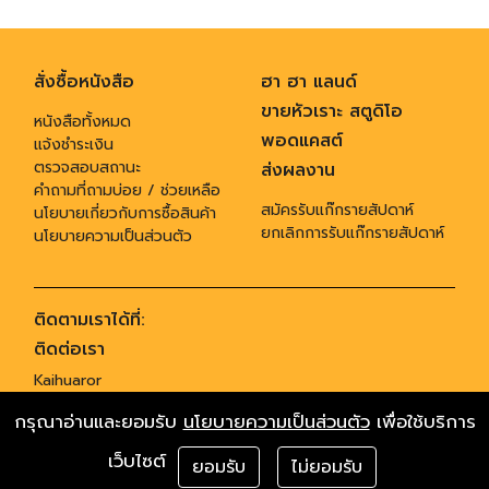
สั่งซื้อหนังสือ
ฮา ฮา แลนด์
ขายหัวเราะ สตูดิโอ
หนังสือทั้งหมด
พอดแคสต์
แจ้งชำระเงิน
ตรวจสอบสถานะ
ส่งผลงาน
คำถามที่ถามบ่อย / ช่วยเหลือ
สมัครรับแก๊กรายสัปดาห์
นโยบายเกี่ยวกับการซื้อสินค้า
ยกเลิกการรับแก๊กรายสัปดาห์
นโยบายความเป็นส่วนตัว
ติดตามเราได้ที่:
ติดต่อเรา
Kaihuaror
955 ซอยสุทธิพร ถนนประชาสงเคราะห์ แขวงดินแดง เขตดินแดง กทม. 10400
กรุณาอ่านและยอมรับ
นโยบายความเป็นส่วนตัว
เพื่อใช้บริการ
,
โทร 02-6419955
ติตต่อโฆษณา gagservice@banluegroup.com
Copyrights © 2015 All Rights Reserved by Kaihuaror
เว็บไซต์
ยอมรับ
ไม่ยอมรับ