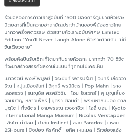
หยิบใส่ตะกร้า
ร่วมฉลองการก้าวเข้าสู่ฉบับที่ 1500 ของการ์ตูนขายหัวเราะ
นิตยสารที่เป็นความฮาสามัญประจำบ้านของพี่น้องชาวไทย
มากว่าครึ่งศตวรรษ ด้วยขายหัวเราะฉบับพิเศษ Limited
Edition “You’ll Never Laugh Alone หัวเราะด้วยกัน ไม่มี
วันเดียวดาย”
พร้อมศิลปินรับเชิญที่โตมากับขายหัวเราะ มากกว่า 70 ชีวิต
ที่จะมาสร้างสรรค์ผลงานในแบบที่ทุกคนไม่เคยเห็น
เนาวรัตน์ พงษ์ไพบูลย์ | จิระนันท์ พิตรปรีชา | วินทร์ เลียววา
ริณ | หนุ่มเมืองจันท์ | วิศุทธิ์ พรนิมิตร | Pop Mahn | ราช
เลอสรวง | ธนญชัย ศรศรีวิชัย | โอม รัชเวทย์ | ศุ บุญเลี้ยง |
จอมขวัญ หลาวเพ็ชร์ | นุศรา ต้อมคำ | พระมหาสมปอง ตาล
ปุตฺโต | กิ่งฉัตร | งามพรรณ เวชชาชีวะ | โจอี้ บอย | Kyoto
International Manga Museum | Nicolas Verstappen
| สิงโต นำโชค | ปาล์ม Instinct | สอง Paradox | แหลม
25Hours | ปิงปอง ศิรศักดิ์ | อุทิศ เหมะมูล | ดีเจอ๋องแอ๋ง