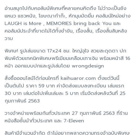
อ่านสนุกไปกับคอลัมน์พิเศษที่หลายคนคิดถึง ไม่ว่าจะเป็นซัง
แหนว แซวหนัง, โฆษณาก๋าก๊ะ, หักมุมมัดยิ้ม คอลัมน์ใหม่อย่าง
LAUGH is More , MEMORIES bring back You และ
คอลัมน์ประจำที่ขาดไม่ได้ทั้งขำขัน, เรื่องสั้น, เรื่องสั้นสันหลัง
วาบ
พิเศษ! รูปเล่มขนาด 17x24 ซม. ใหญ่จุใจ สวยสะดุดตา ปก
พิมพ์ด้วยเทคนิคพิเศษพรีเมียมเคลือบเทาเงิน พร้อมหน้าสี 16
หน้า ออกแบบปกและรูปเล่มโดย wrongdesign
สั่งซื้อออนไลน์ได้ก่อนใครที่ kaihuaror.com ตั้งแต่วันนี้
เป็นต้นไป ราคา 59 บาท ค่าจัดส่งแบบลงทะเบียน เล่มแรก
30 บาท เล่มต่อไปเพิ่มเล่มละ 5 บาท เริ่มจัดส่งหลังวันที่ 25
กุมภาพันธ์ 2563
วางจำหน่ายพร้อมกันทั่วประเทศ 27 กุมภาพันธ์ 2563 ที่ร้าน
หนังสือชั้นนำทั่วประเทศ และ 7-Eleven
สินค้ามีจำนวนจำกัด ถ้าไม่อยากพลาดความทรงจำฉบับพิเศษ