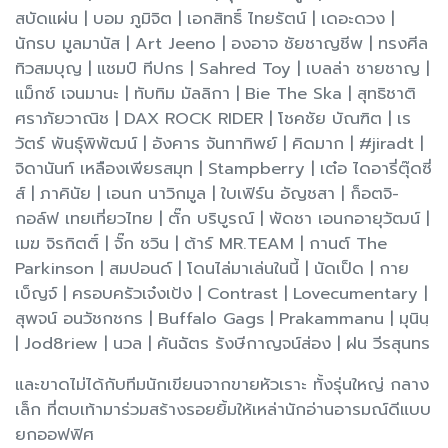
สบัดแผ่น | บอม ภูมิจิต | เอกสิทธิ์ ไทยรัตน์ | เดอะดวง |
นักรบ มูลมานัส | Art Jeeno | องอาจ ชัยชาญชีพ | ทรงศีล
ทิวสมบุญ | แชมป์ ทีปกร | Sahred Toy | เบลล่า ชายชาญ |
แม็กซ์ เจนมานะ | ทับทิม มัลลิกา | Bie The Ska | สุทธิชาติ
ศราภัยวาณิช | DAX ROCK RIDER | โชคชัย บัณฑิต | เร
วัตร์ พันธุ์พิพัฒน์ | อังคาร จันทาทิพย์ | คิดมาก | #jiradt |
จิดานันท์ เหลืองเพียรสมุท | Stampberry | เต๋อ ไดอารี่ตุ๊ดซี่
ส์ | ภาคินัย | เอนก นาวิกมูล | ใบเฟิร์น อัญชสา | ก็อตจิ-
กอล์ฟ เทยเที่ยวไทย | ตั๊ก บริบูรณ์ | พัดชา เอนกอายุวัฒน์ |
เมฆ จิรกิตติ์ | จั๊ก ชวิน | ต้าร์ MR.TEAM | กานต์ The
Parkinson | สมปอนด์ | โดนไล่มาเล่นในนี้ | นัดเป็ด | กาย
เบ็ญจ์ | ครอบครัวเจ๋งเป้ง | Contrast | Lovecumentary |
สุพจน์ อนวัชกชกร | Buffalo Gags | Prakammanu | มุนินฺ
| Jod8riew | นวล | คันฉัตร รังษีกาญจน์ส่อง | ฝน วีรสุนทร
และขาดไม่ได้กับทีมนักเขียนจากขายหัวเราะ ทั้งรุ่นใหญ่ กลาง
เล็ก ที่ตบเท้ามาร่วมสร้างรอยยิ้มให้เหล่านักอ่านอารมณ์ดีแบบ
ยกออฟฟิศ