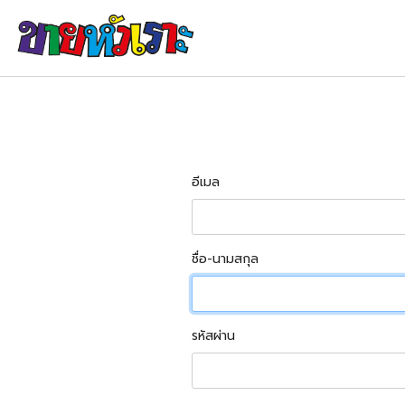
อีเมล
ชื่อ-นามสกุล
รหัสผ่าน