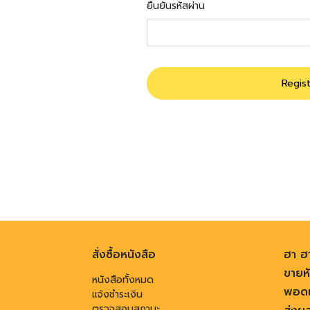
ยืนยันรหัสผ่าน
Regis
สั่งซื้อหนังสือ
ฮา ฮ
ขายหั
หนังสือทั้งหมด
พอดแ
แจ้งชำระเงิน
ตรวจสอบสถานะ