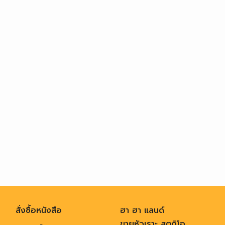
สั่งซื้อหนังสือ
ฮา ฮา แลนด์
ขายหัวเราะ สตูดิโอ