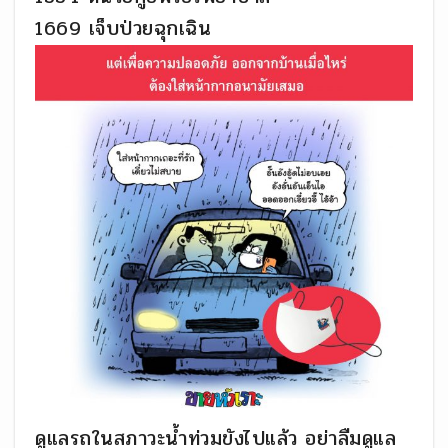
1669 เจ็บป่วยฉุกเฉิน
ดูแลรถในสภาวะน้ำท่วมขังไปแล้ว อย่าลืมดูแล