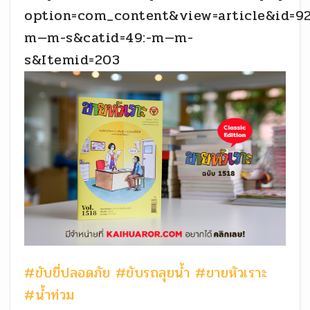
option=com_content&view=article&id=92
m—m-s&catid=49:-m—m-
s&Itemid=203
#ขับขี่ปลอดภัย
#ขับรถลุยน้ำ
#ขายหัวเราะ
#น้ำท่วม