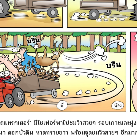
์รถแทรกเตอร์’ มีโชเฟอร์พาไปชมวิวสวยๆ รอบเกาะและฝูง
นนา ดอกบัวดิน หาดทรายขาว พร้อมจุดชมวิวสวยๆ อีกมากม