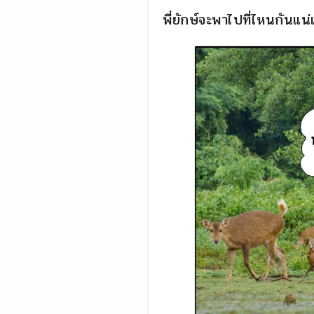
พี่ยักษ์จะพาไปที่ไหนกันแน่เ