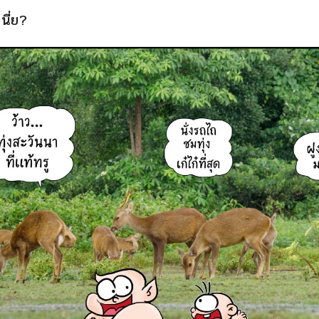
นี่ย?