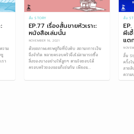
สั้น STORY
สั้น S
:
EP.77 เรื่องสั้นขายหัวเราะ:
EP. 
หนังสือเล่มนั้น
ผีเฮ
แต
NOVEMBER 16, 2021
ะความ
ด้วยสภาพเศรษฐกิจที่บังคับ สถานะการเงิน
NOVEM
บชู
จึงจำกัด หลายครอบครัวจึงไม่สามารถซื้อ
สั้น 
กเรา
สิ่งของบางอย่างให้ลูกๆ ตามใจชอบได้
ครั้งใ
ครอบครัวของจอมก็เช่นกัน เพียงแ...
สายลั
ความป