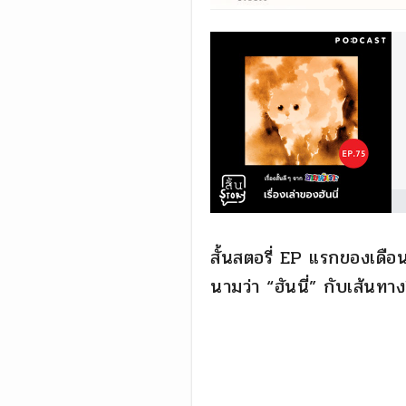
สั้นสตอรี่ EP แรกของเดือ
นามว่า “ฮันนี่” กับเส้นท