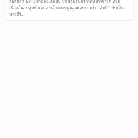
สั้นสตอรี่ EP แรกของเดือนนี้ ขอต้อนรับอากาศหนาวจางๆ ด้วย
เรื่องสั้นอบอุ่นหัวใจของเจ้าแมวหนุ่มสุดแสบนามว่า “ฮันนี่” กับเส้น
ทางชีวิ...