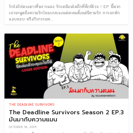
รักไม่ใช่ดวงดาวที่พราวแสง รักเหมือนโคถึกที่คึกพิโรธ ! EP นี้พวก
เขาจะพูดถึงความรักในแบบของแต่ละคนตั้งแต่นิยามรัก การอกหัก
แอบชอบ หรือวีรกรรมท...
THE DEADLINE SURVIVORS
The Deadline Survivors Season 2 EP.3
มันมากับความแมน
OCTOBER 18, 2019