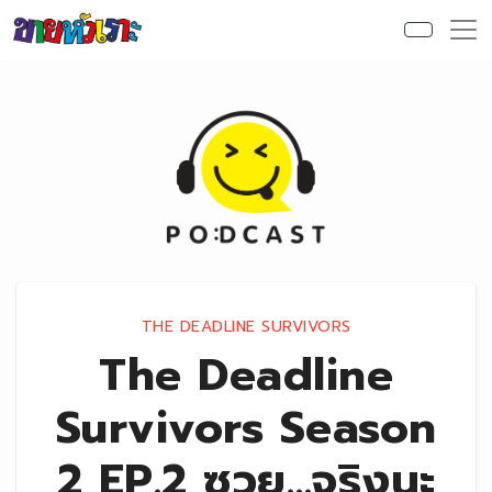
Skip to content
THE DEADLINE SURVIVORS
The Deadline
Survivors Season
2 EP.2 ซวย…จริงนะ