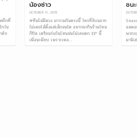
น้องซ่าว
ชนะเ
OCTOBER 11, 2019
OCTOBE
ถึกที่
#ทีมไม่มีดวง มารวมกันตรงนี้ ใครที่จับฉลาก
Seaso
รักใน
ไม่เคยได้ตั้งแต่เด็กจนโต อยากจะกินร้านไหน
อดคอแ
กหัก
ก็ปิด เตรียมร่มวันไหนฝนไม่เคยตก EP นี้
พวกเข
เพื่อนเพียบ เพราะเหล...
มาฟัง