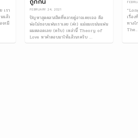
ถูกกัน
FEBRUA
าย เรา
“Lon
FEBRUARY 24, 2021
อนแล้ว
เรื่องท
ปัญหาสุดคลาสสิคที่หลายคู่อาจเคยเจอ คือ
อจะมี
ทางไกล
พ่อไม่ชอบแฟนเราเลย (ค่ะ) แม่ผมเขม่นแฟน
The..
ผมตลอดเลย (ครับ) เหล่านี้ Theory of
Love หาคำตอบมาให้แล้วนะครับ ...