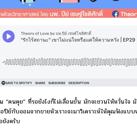
“คนคุย” ที่รอยังไงก็ไม่เลื่อนขั้น มักจะชวนให้หวั่นใจ ม
หมอปีย์กับออมจากขายหัวเราะจะมาวิเคราะห์ให้คุณฟังแบบห
อยังครับ