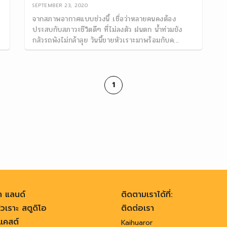
SEPTEMBER 23, 2020
จากสภาพอากาศแบบช่วงนี้ เชื่อว่าหลายคนคงต้อง
ประสบกับสภาวะชีวิตดีๆ ที่ไม่ลงตัว ฝนตก น้ำท่วมขัง
กลัวรถพังไม่กล้าลุย วันนี้ขายหัวเราะมาพร้อมกับค...
1
า แลนด์
ติดตามเราได้ที่:
วเราะ สตูดิโอ
ติดต่อเรา
คสต์
Kaihuaror