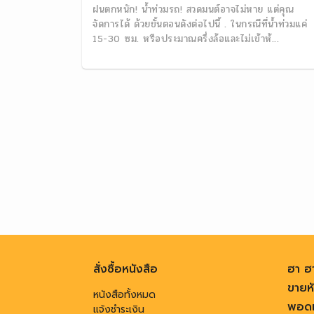
ฝนตกหนัก! น้ำท่วมรถ! สวดมนต์อาจไม่หาย แต่คุณ
จัดการได้ ด้วยขั้นตอนดังต่อไปนี้ . ในกรณีที่น้ำท่วมแค่
15-30 ซม. หรือประมาณครึ่งล้อและไม่เข้าห้...
สั่งซื้อหนังสือ
ฮา ฮ
ขายหั
หนังสือทั้งหมด
พอดแ
แจ้งชำระเงิน