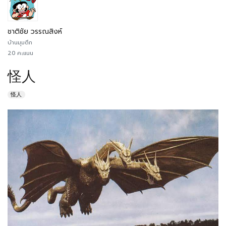
ชาติชัย วรรณสิงห์
บ้านมุมตึก
20 คะแนน
怪人
怪人