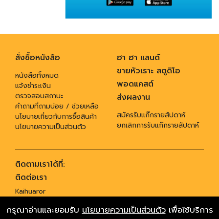
สั่งซื้อหนังสือ
ฮา ฮา แลนด์
ขายหัวเราะ สตูดิโอ
หนังสือทั้งหมด
พอดแคสต์
แจ้งชำระเงิน
ตรวจสอบสถานะ
ส่งผลงาน
คำถามที่ถามบ่อย / ช่วยเหลือ
สมัครรับแก๊กรายสัปดาห์
นโยบายเกี่ยวกับการซื้อสินค้า
ยกเลิกการรับแก๊กรายสัปดาห์
นโยบายความเป็นส่วนตัว
ติดตามเราได้ที่:
ติดต่อเรา
Kaihuaror
955 ซอยสุทธิพร ถนนประชาสงเคราะห์ แขวงดินแดง เขตดินแดง กทม. 10400
กรุณาอ่านและยอมรับ
นโยบายความเป็นส่วนตัว
เพื่อใช้บริการ
,
โทร 02-6419955
ติตต่อโฆษณา gagservice@banluegroup.com