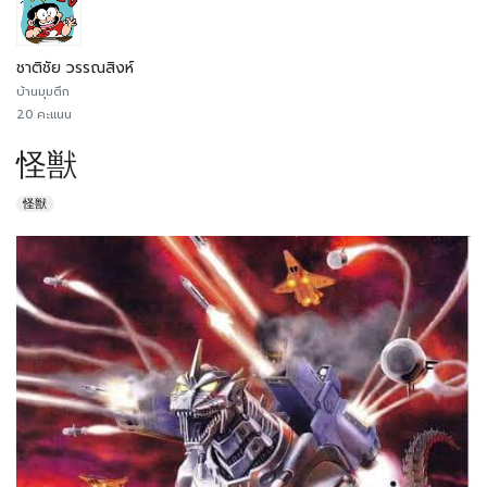
ชาติชัย วรรณสิงห์
บ้านมุมตึก
20 คะแนน
怪獣
怪獣