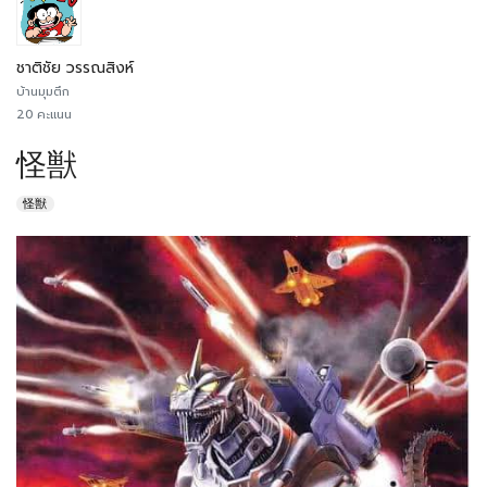
ชาติชัย วรรณสิงห์
บ้านมุมตึก
20 คะแนน
怪獣
怪獣