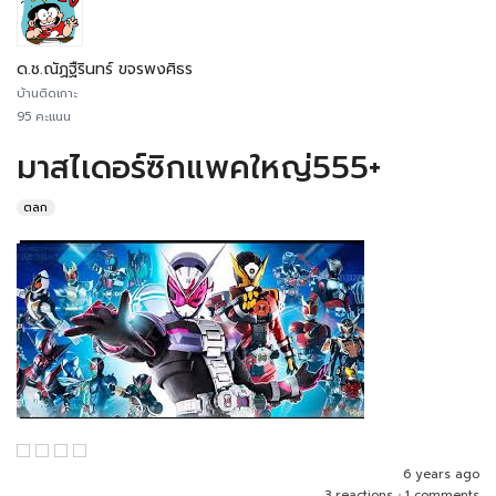
ด.ช.ณัฏฐืรินทร์ ขจรพงศิธร
บ้านติดเกาะ
95 คะแนน
มาสไเดอร์ซิกแพคใหญ่555+
ตลก
6 years ago
3 reactions
•
1 comments