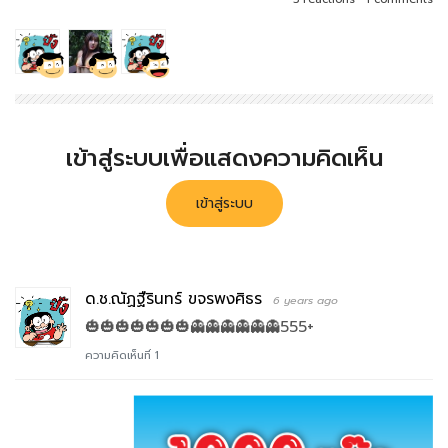
เข้าสู่ระบบเพื่อแสดงความคิดเห็น
เข้าสู่ระบบ
ด.ช.ณัฏฐืรินทร์ ขจรพงศิธร
6 years ago
🎃🎃🎃🎃🎃🎃🎃👻👻👻👻👻👻555+
ความคิดเห็นที่ 1