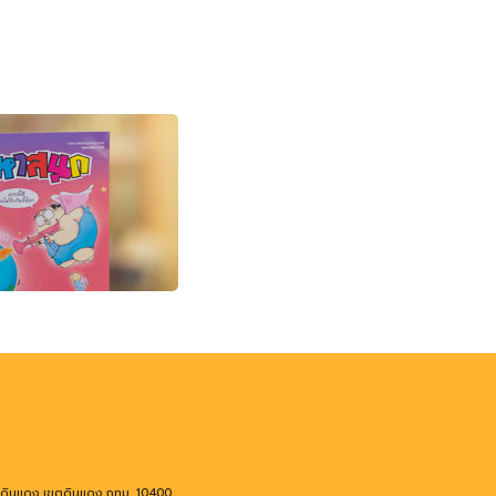
งดินแดง เขตดินแดง กทม. 10400