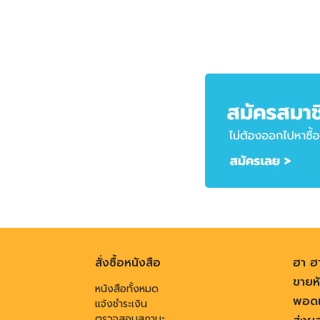
สั่งซื้อหนังสือ
ฮา ฮ
ขายหั
หนังสือทั้งหมด
พอดแ
แจ้งชำระเงิน
ตรวจสอบสถานะ