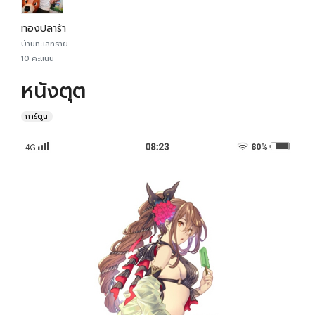
ทองปลาร้า
บ้านทะเลทราย
10 คะแนน
หนังตุต
การ์ตูน