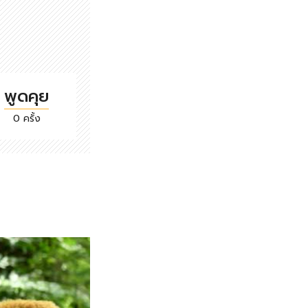
พูดคุย
0 ครั้ง