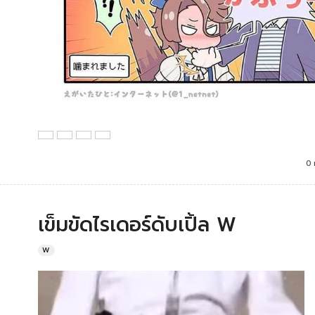
0 
เข็มขัดไรเดอร์ดับเปิ้ล W
W