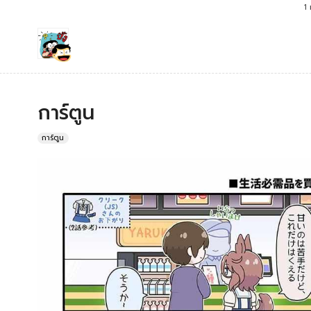
1
การ์ตูน
การ์ตูน