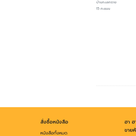
บ้านทะเลทราย
15 คะแนน
สั่งซื้อหนังสือ
ฮา ฮ
ขายหั
หนังสือทั้งหมด