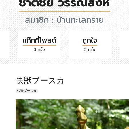
ชาติชัย วรรณสิงห์
สมาชิก :
บ้านทะเลทราย
แก๊กที่โพสต์
ถูกใจ
3 ครั้ง
2 ครั้ง
快獣ブースカ
快獣ブースカ