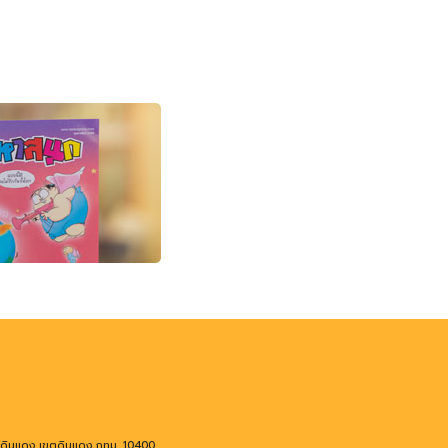
งดินแดง เขตดินแดง กทม. 10400