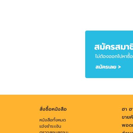
สั่งซื้อหนังสือ
ฮา ฮ
ขายหั
หนังสือทั้งหมด
พอดแ
แจ้งชำระเงิน
ตรวจสอบสถานะ