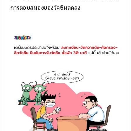
การตอบสนองของวัคซีนลดลง