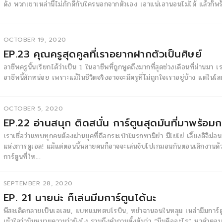
ดัง พวกเขาเหล่านี้ไม่ภักดีกับใครนอกจากตัวเอง เอาแน่เอานอนไม่ได้ แล้วก
OCTOBER 19, 2020
EP.23 คุณครูสุดคูลที่เราอยากฝากตัวเป็นศิษย์
อาชีพครูนั้นเรียกได้ว่าเป็น 1 ในอาชีพที่ถูกพูดถึงมากที่สุดช่วงเดือนที่ผ่านมา 
อาชีพนี้สักหน่อย เพราะแม้ในชีวิตจริงอาจจะมีครูที่ไม่ถูกใจเราอยู่บ้าง แต่ในโลกก
OCTOBER 5, 2020
EP.22 อ่านสนุก ติดสนั่น การ์ตูนสุดมันที่มาพร้อมก
เราเชื่อว่าแทบทุกคนต้องผ่านยุคที่ถือกระเป๋าโมรถทามิย่า มีโยโย่ เลี้ยงดิจิ
แห่งการดูเอล! แม้แต่ตอนนี้หลายคนก็อาจจะเล่นจับโปเกมอนกันตอนเลิกงานด้
การ์ตูนที่ให...
SEPTEMBER 28, 2020
EP. 21 นายน่ะ ก็เล่นมีมการ์ตูนได้นะ
พีสะเดิดกลายเป็นเอเลน, แบทแมทตบโรบิน, หยำฉานอนในหลุม เหล่ามีมการ์ตูนท
เข้าใจว่ามันหมายความว่ายังไง รวมถึงคำถามตั้งต้นว่า “มีมคืออะไร” หาคำต