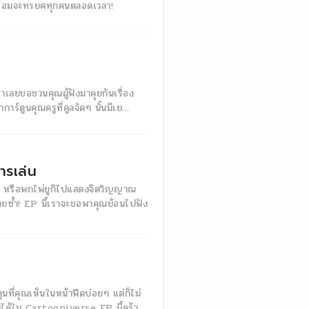
็พร้อมจะทรยศทุกคนตลอดเวลา!
เราเลยขอชวนคุณผู้ฟังมาคุยกันเรื่อง
าร์ตูนคุณครูที่คูลจัดๆ นั้นมีเย...
ารเล่น
ม่อน หรือพกไพ่ยูกิไปแสดงจิตวิญญาณ
วยซ้ำ! EP นี้เราจะขอพาคุณย้อนไปฟัง
ี่คุณเห็นในหน้าฟีดบ่อยๆ แต่ก็ไม่
อบได้ใน Cartooniverse EP นี้คร้า