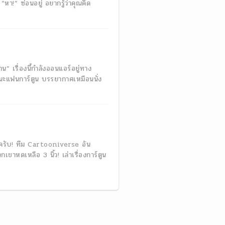
หา!” ซ่อนอยู่ อยากรู้ว่าคุณคิด
” เรื่องนี้กำลังออนแอร์อยู่ทาง
แฟนการ์ตูน บรรยากาศเหมือนนั่ง
นะครับ! ทีม Cartooniverse อัน
าหดเหลือ 3 นิ้ว! เล่าเรื่องการ์ตูน