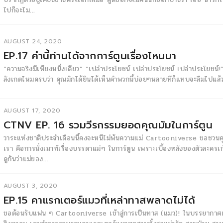
ไปก็จะไม...
AUGUST 24, 2020
EP.17 คำนี้ท่านได้จากการ์ตูนเรื่องไหนมา
“ความจริงมีเพียงหนึ่งเดียว” “เปล่าประโยชน์ เปล่าประโยชน์ เปล่าประโยชน
สังเกตไหมครบว่า คุณมักได้ยินได้เห็นคำพวกนี้บ่อยๆหลายทีก็แทบจะลืมไปแล้ว
AUGUST 17, 2020
CTNV EP. 16 รวมวีรกรรมยอดคุณมัมในการ์ตูน
วาระแห่งชาติประจำเดือนนี้คงจะหนีไม่พ้นความแม่ Cartooniverse ขอชวนคุ
เรา คือการนั่งเมาท์เรื่องบรรดาแม่ๆ ในการ์ตูน เพราะเบื้องหลังของตัวละครเ
ดูกันว่าแม่ของ...
AUGUST 3, 2020
EP.15 คาแรกเตอร์แมวที่เหล่าทาสพลาดไม่ได้
ขอต้อนรับแฟน ๆ Cartooniverse เข้าสู่การเป็นทาส (แมว)! ในบรรยากาศแ