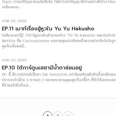
Topic การแก้ปัญหาของอิคคิวซัง ใต้คำว่าเจ้าปัญญามีบ้างอย่างที่ทำเราร้อง “
เหมือนพวก...
JUNE 29, 2020
EP.11 เมาท์เรื่องอู้หูวใน Yu Yu Hakusho
ไม่ต้องบอกก็รู้! ว่าการ์ตูนระดับตำนานอย่าง “Yu Yu Hakusho คนเก่งประทาน
Netflix ทีม Cartooniverse ขอชวนคุณเมาท์มอยถึงความประทับใจในฐานะ
คุยกับเพื่อนหน้...
JUNE 22, 2020
EP.10 ใต้การ์ตูนเฮฮามีน้ำตาซ่อนอยู่
EP. นี้ มีการสปอยล์เนื้อหา ใคร Sensitive อย่าลืมเตรียมตัวซับน้ำตาด้วย
ประกอบไปด้วย 3 ชายอก 3 ศอกจะมาชวนคุณคุยเรื่องซึ้งๆ ที่ทำให้อกของพวกเข
ที่อ่านแล้วถึงกับเส...