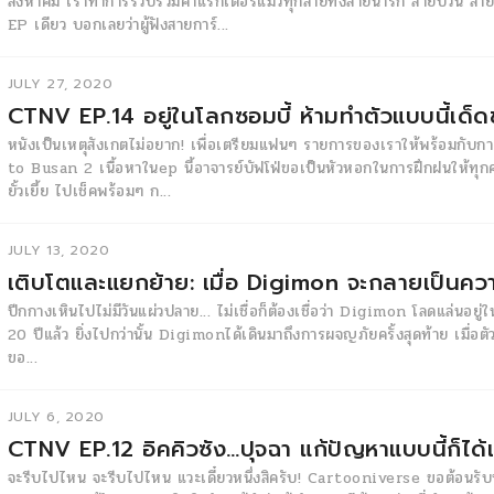
สิงหาคม เราทำการรวบรวมคาแรกเตอร์แมวทุกสายทั้งสายน่ารัก สายป่วน สา
EP เดียว บอกเลยว่าผู้ฟังสายการ์...
JULY 27, 2020
CTNV EP.14 อยู่ในโลกซอมบี้ ห้ามทำตัวแบบนี้เด็
หนังเป็นเหตุสังเกตไม่อยาก! เพื่อเตรียมแฟนๆ รายการของเราให้พร้อมกั
to Busan 2 เนื้อหาในep นี้อาจารย์บัฟโฟ่ขอเป็นหัวหอกในการฝึกฝนให้ทุกคน
ยั้วเยี้ย ไปเช็คพร้อมๆ ก...
JULY 13, 2020
เติบโตและแยกย้าย: เมื่อ Digimon จะกลายเป็นค
ปีกกางเหินไปไม่มีวันแผ่วปลาย… ไม่เชื่อก็ต้องเชื่อว่า Digimon โลดแล่นอย
20 ปีแล้ว ยิ่งไปกว่านั้น Digimonได้เดินมาถึงการผจญภัยครั้งสุดท้าย เมื่อตัว
ขอ...
JULY 6, 2020
CTNV EP.12 อิคคิวซัง…ปุจฉา แก้ปัญหาแบบนี้ก็ได้
จะรีบไปไหน จะรีบไปไหน แวะเดี๋ยวหนึ่งสิครับ! Cartooniverse ขอต้อนร