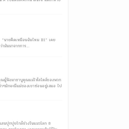
์!” “นายคิดเหมือนฉันไหม B1” เคย
ว่ามันมาจากการ...
ณผู้ฟังมาชาบูคุณแม่ให้สไตล์ของพวก
ก๋าๆมักจะมีแม่ของเขาซ่อนอยู่เสมอ ไป
สนปุกปุยใกล้ช่วงวันแมวโลก 8