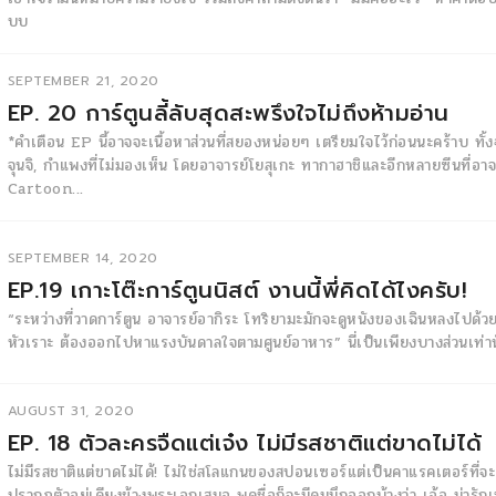
บบ
SEPTEMBER 21, 2020
EP. 20 การ์ตูนลี้ลับสุดสะพรึงใจไม่ถึงห้ามอ่าน
*คำเตือน EP นี้อาจจะเนื้อหาส่วนที่สยองหน่อยๆ เตรียมใจไว้ก่อนนะคร้าบ ทั้ง
จุนจิ, กำแพงที่ไม่มองเห็น โดยอาจารย์โยสุเกะ ทากาฮาชิและอีกหลายซีนที่อา
Cartoon...
SEPTEMBER 14, 2020
EP.19 เกาะโต๊ะการ์ตูนนิสต์ งานนี้พี่คิดได้ไงครับ!
“ระหว่างที่วาดการ์ตูน อาจารย์อากิระ โทริยามะมักจะดูหนังของเฉินหลงไปด้ว
หัวเราะ ต้องออกไปหาแรงบันดาลใจตามศูนย์อาหาร” นี่เป็นเพียงบางส่วนเท่าน
AUGUST 31, 2020
EP. 18 ตัวละครจืดแต่เจ๋ง ไม่มีรสชาติแต่ขาดไม่ได้
ไม่มีรสชาติแต่ขาดไม่ได้! ไม่ใช่สโลแกนของสปอนเซอร์แต่เป็นคาแรคเตอร์ที่จะค
ปรากฏตัวอยู่เคียงข้างพระเอกเสมอ พูดชื่อก็จะมีคนนึกออกบ้างว่า เอ้อ น่ารักเ