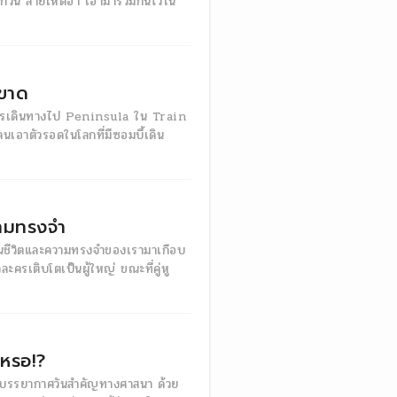
ยกวน สายโหดฮา เอามารวมกันไว้ใน
ดขาด
บการเดินทางไป Peninsula ใน Train
เอาตัวรอดในโลกที่มีซอมบี้เดิน
วามทรงจำ
ู่ในชีวิตและความทรงจำของเรามาเกือบ
ละครเติบโตเป็นผู้ใหญ่ ขณะที่คู่หู
เหรอ!?
ับบรรยากาศวันสำคัญทางศาสนา ด้วย