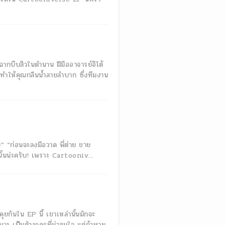
ฉากบีบสิวในตำนาน ฝีมืออาจารย์อิโต้
จทำให้คุณกลืนน้ำลายลำบาก ซึ่งทีมงาน
ย” “ก่อนจะลงมือวาด พี่ต่าย ขาย
ั้นน่ะครับ! เพราะ Cartooniv...
ุยกันใน EP นี้ เขาเหล่านั้นมักจะ
นาะ เป็นตัวละครที่น่าสนใจ แต่ถ้าหาย