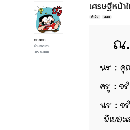
เศรษฐีหน้าใ
ขำขัน
ตลก
nnann
บ้านติดเกาะ
315 คะแนน