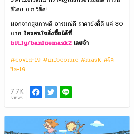
ตีโดย บ.ก.วิติ๊ด!
นอกจากสุขภาพดี อารมณ์ดี ราคายังดี๊ดี แค่ 80
บาท
ใครสนใจสั่งซื้อได้ที่
bit.ly/banluemask2
เลยจ้า
#covid-19
#infocomic
#mask
#โค
วิด-19
7.7K
VIEWS