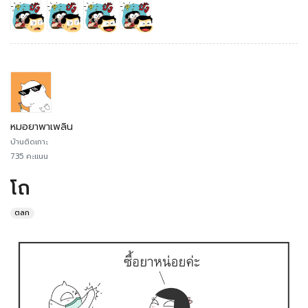
หมอยาพาเพลิน
บ้านติดเกาะ
735 คะแนน
โถ
ตลก