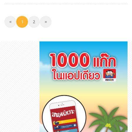
«
1
2
»