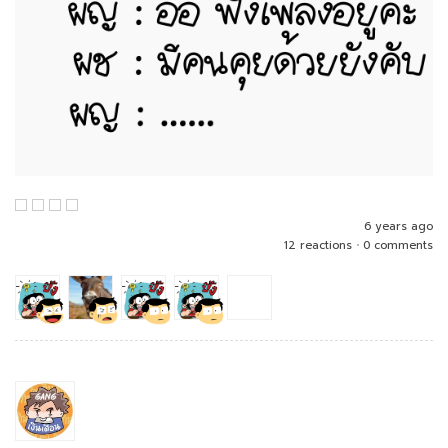
6 years ago
12 reactions
•
0 comments