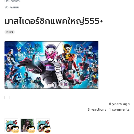
บ้านติดเกาะ
95 คะแนน
มาสไเดอร์ซิกแพคใหญ่555+
ตลก
6 years ago
3 reactions
•
1 comments