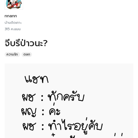
nnann
บ้านติดเกาะ
315 คะแนน
จีบรึป่าวนะ?
ความรัก
ตลก