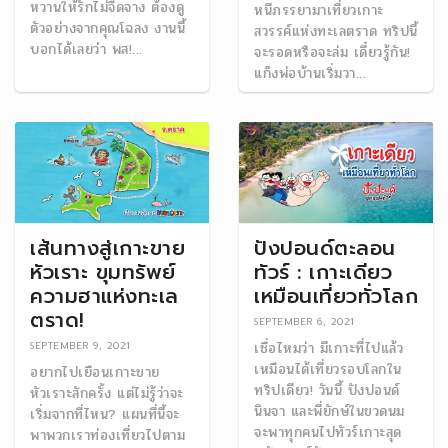
หวานให้รักไม่จืดจาง ต้องดู
หนีภรรยามาเที่ยวเกาะ
ตัวอย่างจากคุณโฉลง งานนี้
สวรรค์แห่งทะเลตราด ทริปนี้
บอกได้เลยว่า พส!...
จะรอดหรือจะล่ม เดี๋ยวรู้กัน!
แก๊งพ่อบ้านเริ่มวา...
เส้นทางสู่เกาะขาย
ปังปอนด์ตะลอน
หัวเราะ ขุมทรัพย์
ทัวร์ : เกาะเดียว
ความฮาแห่งทะเล
เหมือนเที่ยวทั่วโลก
ตราด!
SEPTEMBER 6, 2021
เชื่อไหมว่า มีเกาะที่ไปแล้ว
SEPTEMBER 9, 2021
เหมือนได้เที่ยวรอบโลกใน
อยากไปเยือนเกาะขาย
ทริปเดียว! วันนี้ ปังปอนด์
หัวเราะสักครั้ง แต่ไม่รู้ว่าจะ
นินจา และพี่ยักษ์ในขวดนม
เริ่มจากที่ไหน? แผนที่นี้จะ
จะพาทุกคนไปทัวร์เกาะสุด
พาพวกเราท่องเที่ยวไปตาม